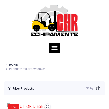
HOME
PRODUCTS TAGGED “2500KG”
Sort by
Filter Products
12%