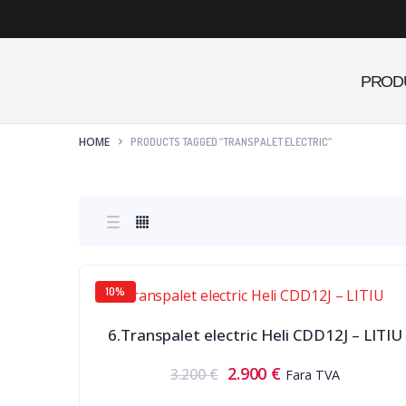
PROD
HOME
PRODUCTS TAGGED “TRANSPALET ELECTRIC”
10%
6.Transpalet electric Heli CDD12J – LITIU
2.900
€
3.200
€
Fara TVA