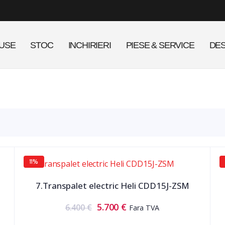
USE
STOC
INCHIRIERI
PIESE & SERVICE
DES
11%
7.Transpalet electric Heli CDD15J-ZSM
5.700
€
6.400
€
Fara TVA