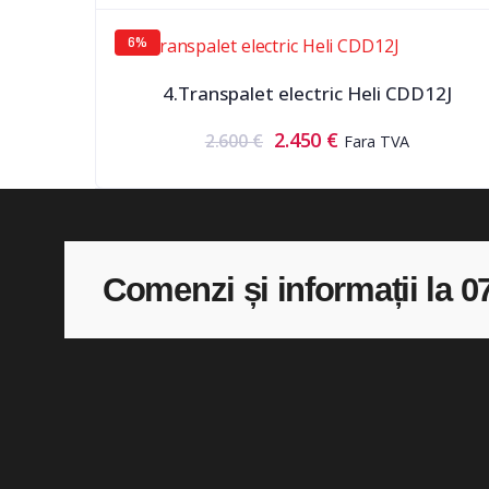
6%
4.Transpalet electric Heli CDD12J
2.450
€
2.600
€
Fara TVA
Comenzi și informații la 0