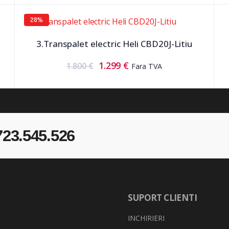
28%
3.Transpalet electric Heli CBD20J-Litiu
1.299
€
1.800
€
Fara TVA
723.545.526
SUPORT CLIENTI
INCHIRIERI