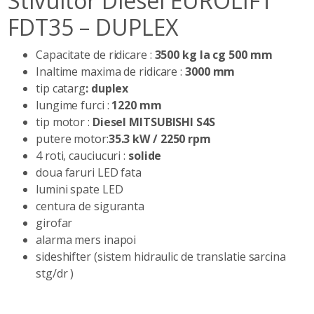
Stivuitor Diesel EUROLIFT
FDT35 – DUPLEX
Capacitate de ridicare :
3500 kg la cg 500 mm
Inaltime maxima de ridicare :
3000 mm
tip catarg
: duplex
lungime furci :
1220 mm
tip motor :
Diesel MITSUBISHI S4S
putere motor:
35.3 kW / 2250 rpm
4 roti, cauciucuri :
solide
doua faruri LED fata
lumini spate LED
centura de siguranta
girofar
alarma mers inapoi
sideshifter (sistem hidraulic de translatie sarcina
stg/dr )