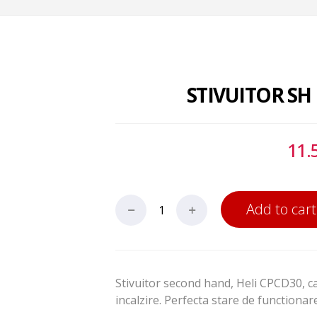
STIVUITOR SH 
11.
Add to cart
Stivuitor second hand, Heli CPCD30, c
incalzire. Perfecta stare de functionar