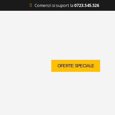
Comenzi si suport la
0723.545.526
OFERTE SPECIALE