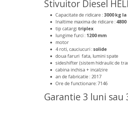
Stivuitor Diesel H
Capacitate de ridicare :
3000 kg la
Inaltime maxima de ridicare :
480
tip catarg
: triplex
lungime furci :
1200 mm
motor
4 roti, cauciucuri :
solide
doua faruri fata, lumini spate
sideshifter (sistem hidraulic de tra
cabina inchisa + incalzire
an de fabricatie : 2017
Ore de functionare: 7146
Garantie 3 luni sau