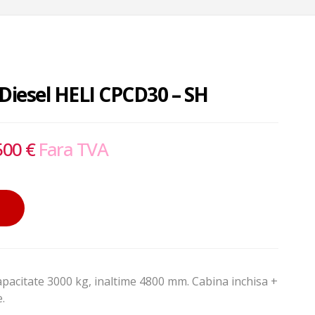
Diesel HELI CPCD30 – SH
500
€
Fara TVA
apacitate 3000 kg, inaltime 4800 mm. Cabina inchisa +
e.