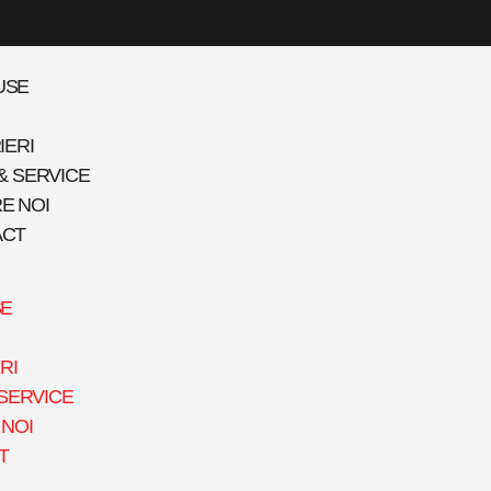
USE
IERI
 & SERVICE
E NOI
ACT
E
RI
 SERVICE
NOI
T