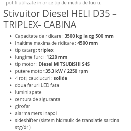
pot fi utilizate in orice tip de mediu de lucru.
Stivuitor Diesel HELI D35 –
TRIPLEX- CABINA
Capacitate de ridicare :
3500 kg la cg 500 mm
Inaltime maxima de ridicare :
4500 mm
tip catarg
: triplex
lungime furci :
1220 mm
tip motor :
Diesel MITSUBISHI S4S
putere motor:
35.3 kW / 2250 rpm
4 roti, cauciucuri :
solide
doua faruri LED fata
lumini spate
centura de siguranta
girofar
alarma mers inapoi
sideshifter (sistem hidraulic de translatie sarcina
stg/dr )