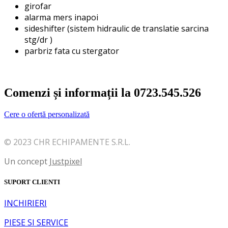
girofar
alarma mers inapoi
sideshifter (sistem hidraulic de translatie sarcina
stg/dr )
parbriz fata cu stergator
Comenzi și informații la 0723.545.526
Cere o ofertă personalizată
© 2023 CHR ECHIPAMENTE S.R.L.
Un concept
Justpixel
SUPORT CLIENTI
INCHIRIERI
PIESE SI SERVICE