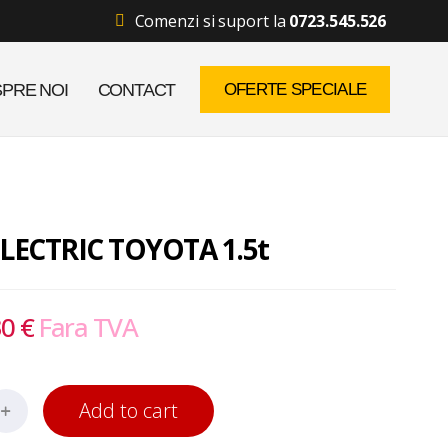
Comenzi si suport la
0723.545.526
PRE NOI
CONTACT
OFERTE SPECIALE
LECTRIC TOYOTA 1.5t
30
€
Fara TVA
Add to cart