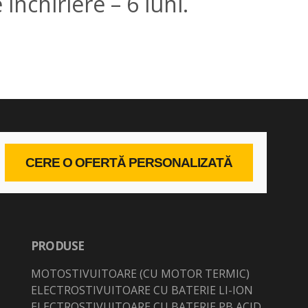
nchiriere – 6 luni.
CERE O OFERTĂ PERSONALIZATĂ
PRODUSE
MOTOSTIVUITOARE (CU MOTOR TERMIC)
ELECTROSTIVUITOARE CU BATERIE LI-ION
ELECTROSTIVUITOARE CU BATERIE PB ACID