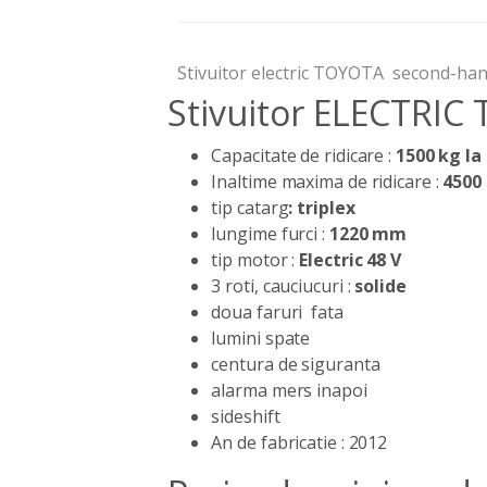
Stivuitor electric TOYOTA second-han
Stivuitor ELECTRIC
Capacitate de ridicare :
1500 kg la
Inaltime maxima de ridicare :
450
tip catarg
: triplex
lungime furci :
1220 mm
tip motor :
Electric 48 V
3 roti, cauciucuri :
solide
doua faruri fata
lumini spate
centura de siguranta
alarma mers inapoi
sideshift
An de fabricatie : 2012